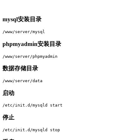
mysql安装目录
/www/server/mysql
phpmyadmin安装目录
/www/server/phpmyadmin
数据存储目录
/www/server/data
启动
/etc/init.d/mysqld start
停止
/etc/init.d/mysqld stop