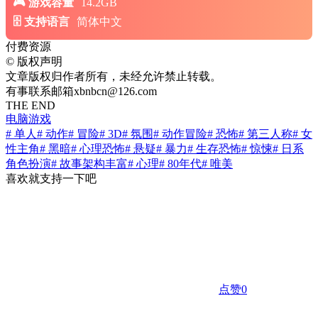
游戏容量
14.2GB
支持语言
简体中文
付费资源
©
版权声明
文章版权归作者所有，未经允许禁止转载。
有事联系邮箱xbnbcn@126.com
THE END
电脑游戏
# 单人
# 动作
# 冒险
# 3D
# 氛围
# 动作冒险
# 恐怖
# 第三人称
# 女
性主角
# 黑暗
# 心理恐怖
# 悬疑
# 暴力
# 生存恐怖
# 惊悚
# 日系
角色扮演
# 故事架构丰富
# 心理
# 80年代
# 唯美
喜欢就支持一下吧
点赞
0