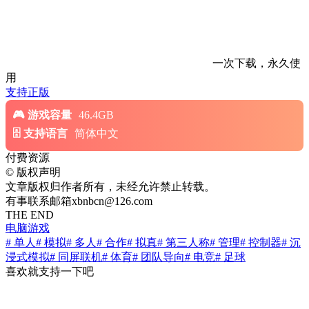
一次下载，永久使
用
支持正版
游戏容量
46.4GB
支持语言
简体中文
付费资源
©
版权声明
文章版权归作者所有，未经允许禁止转载。
有事联系邮箱xbnbcn@126.com
THE END
电脑游戏
# 单人
# 模拟
# 多人
# 合作
# 拟真
# 第三人称
# 管理
# 控制器
# 沉
浸式模拟
# 同屏联机
# 体育
# 团队导向
# 电竞
# 足球
喜欢就支持一下吧