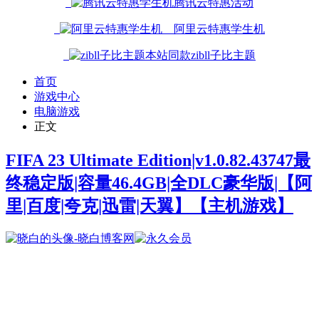
腾讯云特惠活动
阿里云特惠学生机
本站同款zibll子比主题
首页
游戏中心
电脑游戏
正文
FIFA 23 Ultimate Edition|v1.0.82.43747最
终稳定版|容量46.4GB|全DLC豪华版|【阿
里|百度|夸克|迅雷|天翼】
【主机游戏】