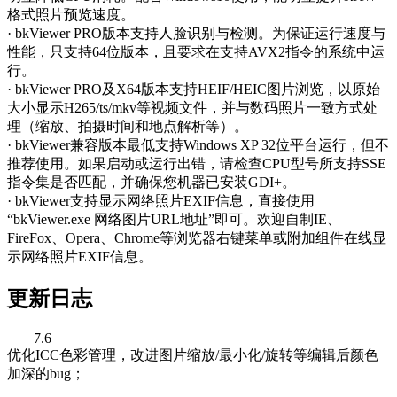
格式照片预览速度。
· bkViewer PRO版本支持人脸识别与检测。为保证运行速度与
性能，只支持64位版本，且要求在支持AVX2指令的系统中运
行。
· bkViewer PRO及X64版本支持HEIF/HEIC图片浏览，以原始
大小显示H265/ts/mkv等视频文件，并与数码照片一致方式处
理（缩放、拍摄时间和地点解析等）。
· bkViewer兼容版本最低支持Windows XP 32位平台运行，但不
推荐使用。如果启动或运行出错，请检查CPU型号所支持SSE
指令集是否匹配，并确保您机器已安装GDI+。
· bkViewer支持显示网络照片EXIF信息，直接使用
“bkViewer.exe 网络图片URL地址”即可。欢迎自制IE、
FireFox、Opera、Chrome等浏览器右键菜单或附加组件在线显
示网络照片EXIF信息。
更新日志
7.6
优化ICC色彩管理，改进图片缩放/最小化/旋转等编辑后颜色
加深的bug；