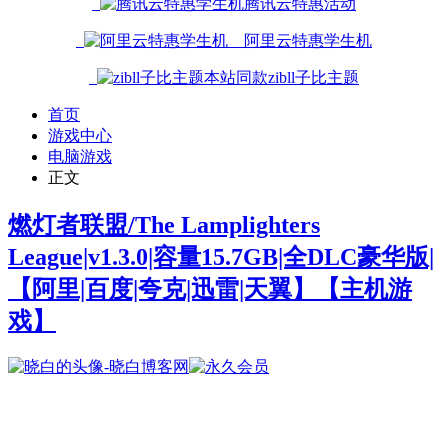
腾讯云特惠活动
阿里云特惠学生机
本站同款zibll子比主题
首页
游戏中心
电脑游戏
正文
燃灯者联盟/The Lamplighters
League|v1.3.0|容量15.7GB|全DLC豪华版|
【阿里|百度|夸克|迅雷|天翼】
【主机游
戏】