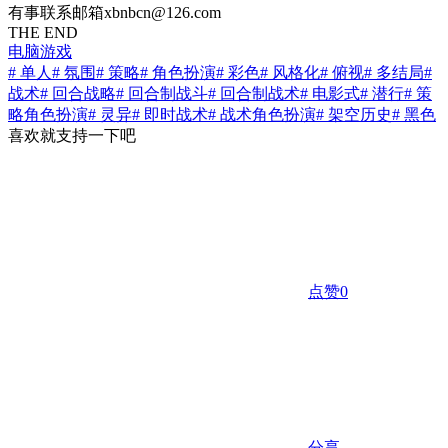
有事联系邮箱xbnbcn@126.com
THE END
电脑游戏
# 单人
# 氛围
# 策略
# 角色扮演
# 彩色
# 风格化
# 俯视
# 多结局
#
战术
# 回合战略
# 回合制战斗
# 回合制战术
# 电影式
# 潜行
# 策
略角色扮演
# 灵异
# 即时战术
# 战术角色扮演
# 架空历史
# 黑色
喜欢就支持一下吧
点赞
0
分享