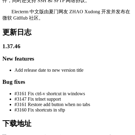
件，同时还支持 SSH 和 SFTP 网络协议。
Electerm 中文版由夏门网友 ZHAO Xudong 开发并发布在
微软 GitHub 社区。
更新日志
1.37.46
New features
Add release date to new version title
Bug fixes
#3161 Fix ctrl-v shortcut in windows
#3147 Fix telnet support
#3161 Restore add button when no tabs
#3160 Fix shortcuts in sftp
下载地址