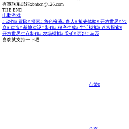
有事联系邮箱xbnbcn@126.com
THE END
电脑游戏
# 动作
# 冒险
# 探索
# 角色扮演
# 多人
# 抢先体验
# 开放世界
# 沙
盒
# 建造
# 基地建设
# 制作
# 程序生成
# 生活模拟
# 迷宫探索
#
开放世界生存制作
# 农场模拟
# 采矿
# 西部
# 马匹
喜欢就支持一下吧
点赞
0