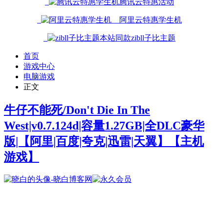
腾讯云特惠活动
阿里云特惠学生机
本站同款zibll子比主题
首页
游戏中心
电脑游戏
正文
牛仔不能死/Don't Die In The
West|v0.7.124d|容量1.27GB|全DLC豪华
版|【阿里|百度|夸克|迅雷|天翼】
【主机
游戏】