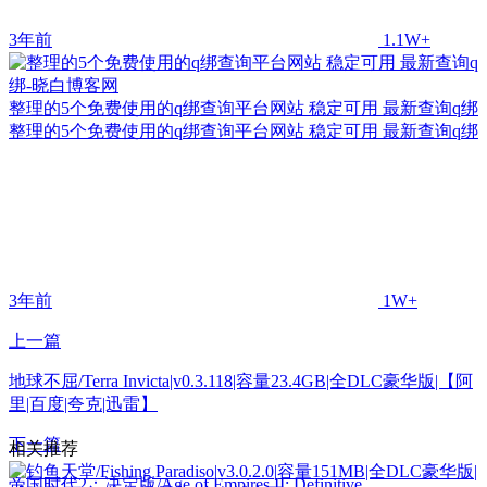
3年前
1.1W+
整理的5个免费使用的q绑查询平台网站 稳定可用 最新查询q绑
整理的5个免费使用的q绑查询平台网站 稳定可用 最新查询q绑
3年前
1W+
上一篇
地球不屈/Terra Invicta|v0.3.118|容量23.4GB|全DLC豪华版|【阿
里|百度|夸克|迅雷】
下一篇
相关推荐
帝国时代2：决定版/Age of Empires II: Definitive