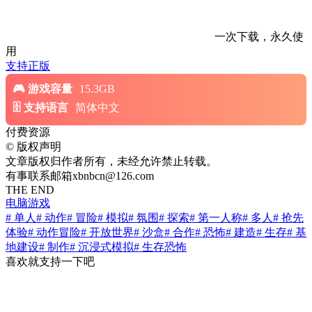
一次下载，永久使
用
支持正版
游戏容量
15.3GB
支持语言
简体中文
付费资源
©
版权声明
文章版权归作者所有，未经允许禁止转载。
有事联系邮箱xbnbcn@126.com
THE END
电脑游戏
# 单人
# 动作
# 冒险
# 模拟
# 氛围
# 探索
# 第一人称
# 多人
# 抢先
体验
# 动作冒险
# 开放世界
# 沙盒
# 合作
# 恐怖
# 建造
# 生存
# 基
地建设
# 制作
# 沉浸式模拟
# 生存恐怖
喜欢就支持一下吧