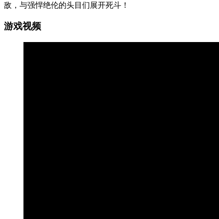
敌，与强悍绝伦的头目们展开死斗！
游戏视频