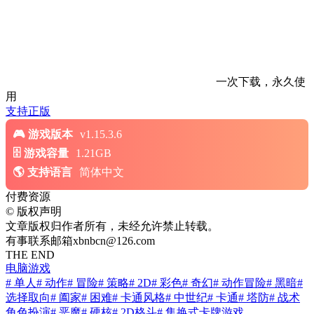
一次下载，永久使
用
支持正版
游戏版本
v1.15.3.6
游戏容量
1.21GB
支持语言
简体中文
付费资源
©
版权声明
文章版权归作者所有，未经允许禁止转载。
有事联系邮箱xbnbcn@126.com
THE END
电脑游戏
# 单人
# 动作
# 冒险
# 策略
# 2D
# 彩色
# 奇幻
# 动作冒险
# 黑暗
#
选择取向
# 阖家
# 困难
# 卡通风格
# 中世纪
# 卡通
# 塔防
# 战术
角色扮演
# 恶魔
# 硬核
# 2D格斗
# 集换式卡牌游戏