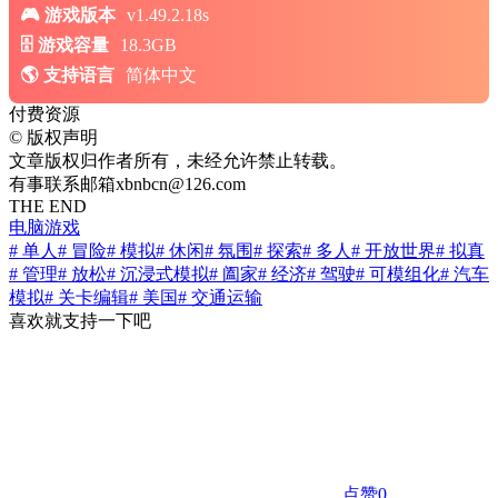
游戏版本
v1.49.2.18s
游戏容量
18.3GB
支持语言
简体中文
付费资源
©
版权声明
文章版权归作者所有，未经允许禁止转载。
有事联系邮箱xbnbcn@126.com
THE END
电脑游戏
# 单人
# 冒险
# 模拟
# 休闲
# 氛围
# 探索
# 多人
# 开放世界
# 拟真
# 管理
# 放松
# 沉浸式模拟
# 阖家
# 经济
# 驾驶
# 可模组化
# 汽车
模拟
# 关卡编辑
# 美国
# 交通运输
喜欢就支持一下吧
点赞
0