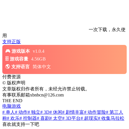
一次下载，永久使
用
支持正版
游戏版本
v1.0.4
游戏容量
4.56GB
支持语言
简体中文
付费资源
©
版权声明
文章版权归作者所有，未经允许禁止转载。
有事联系邮箱xbnbcn@126.com
THE END
电脑游戏
# 单人
# 动作
# 独立
# 3D
# 休闲
# 剧情丰富
# 动作冒险
# 第三人
称
# 欢乐
# 控制器
# 喜剧
# 太空
# 3D平台
# 超现实
# 收集马拉松
喜欢就支持一下吧