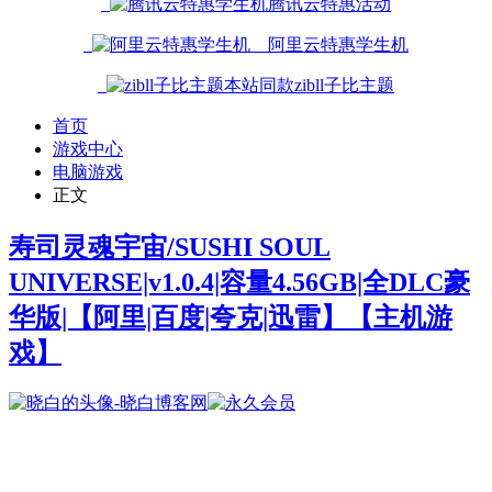
腾讯云特惠活动
阿里云特惠学生机
本站同款zibll子比主题
首页
游戏中心
电脑游戏
正文
寿司灵魂宇宙/SUSHI SOUL
UNIVERSE|v1.0.4|容量4.56GB|全DLC豪
华版|【阿里|百度|夸克|迅雷】
【主机游
戏】