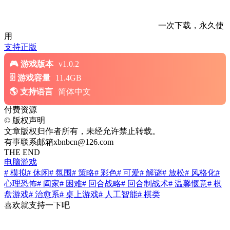
一次下载，永久使
用
支持正版
游戏版本
v1.0.2
游戏容量
11.4GB
支持语言
简体中文
付费资源
©
版权声明
文章版权归作者所有，未经允许禁止转载。
有事联系邮箱xbnbcn@126.com
THE END
电脑游戏
# 模拟
# 休闲
# 氛围
# 策略
# 彩色
# 可爱
# 解谜
# 放松
# 风格化
#
心理恐怖
# 阖家
# 困难
# 回合战略
# 回合制战术
# 温馨惬意
# 棋
盘游戏
# 治愈系
# 桌上游戏
# 人工智能
# 棋类
喜欢就支持一下吧