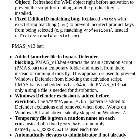
Object).
Refreshed the WMI object right before activation to
prevent the script from failing after the product key is
installed.
Fixed EditionID matching bug.
Replaced
with
-match
exact string matching (
) to prevent incorrect product keys
-eq
from being selected (e.g. matching
instead
Professional
of
).
ProfessionalWorkstation
PMAS_v13.bat:
Added launcher file to bypass Defender
blocking.
PMAS_v13.bat extracts the main activation script
(PMAS.bat) to a temporary folder and runs it from there,
instead of running it directly. This approach is used to prevent
Windows Defender from blocking the activation script.
PMAS.bat is embedded as base64 inside PMAS_v13.bat —
only a single file is needed for distribution.
Windows Defender exclusion is added before
execution.
The
pattern is added to
%TEMP%\pmas_*.bat
Defender exclusions and removed when done. Works on
Windows 8.1 and above; silently skipped on Windows 7.
Temporary file is given a random name on each
run.
Instead of a fixed
, a randomly
pmas.bat
named
is used each time.
pmas_XXXXX.bat
Automatically elevates to administrator if not already